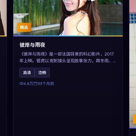
精选
彼岸与雨夜
《彼岸与雨夜》是一部法国背景的科幻影片，2017
年上映。管虎以克制镜头呈现故事张力，周冬雨、
木村拓哉与张震的对手戏可圈可点。剧情层面在真
高清
流畅
实历史背景下虚构一段跨国追寻之旅，对关注导演
风格与演员阵容的观众具有检索与收藏价值。
6.8万
113个月前