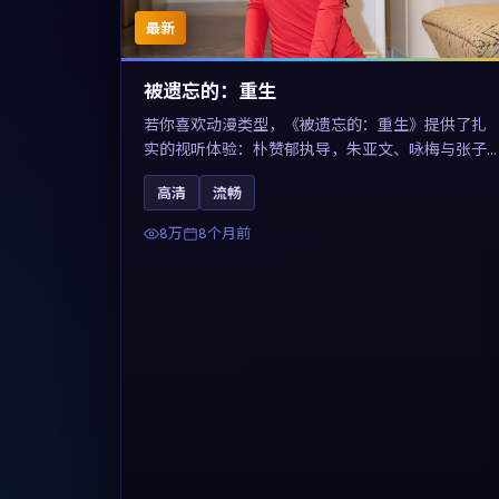
最新
被遗忘的：重生
若你喜欢动漫类型，《被遗忘的：重生》提供了扎
实的视听体验：朴赞郁执导，朱亚文、咏梅与张子
枫共同演绎。影片2025年于法国上映，内容用喜剧
高清
流畅
外壳包裹对现实规则的温和反讽，关键词包含高清
流畅、人物关系与情节反转，适合检索「2025动
8万
8个月前
漫」「法国电影」的用户。