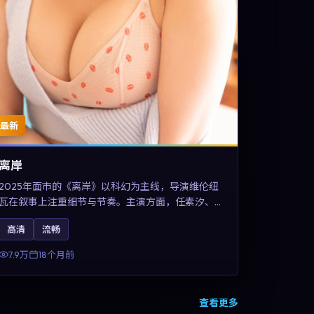
最新
离岸
2025年面市的《离岸》以科幻为主线，导演维伦纽
瓦在叙事上注重细节与节奏。主演方面，任素汐、
王凯与甄子丹的表演为角色增添层次。故事把东方
高清
流畅
美学与类型节奏做本土化融合，可作为德国影视爱
好者的高清观影选择。
7.9万
18个月前
查看更多