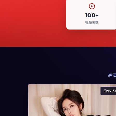
100+
视频总数
高
99:5