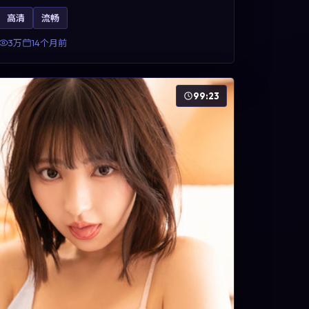
方面，周冬雨、凯特·布兰切特与巩俐的表演为角色
高清
流畅
增添层次。故事以女性视角重写传统类型片的叙事
惯性，可作为美国影视爱好者的高清观影选择。
3万
14个月前
99:23