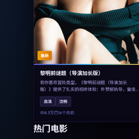
最新
黎明前谜题（导演加长版）
若你喜欢冒险类型，《黎明前谜题（导演加长
版）》提供了扎实的视听体验：朴赞郁执导，雷佳
音、佛罗伦斯·珀与章子怡共同演绎。影片2025年于
高清
流畅
美国上映，内容在有限空间内完成高密度的戏剧冲
突，关键词包含高清流畅、人物关系与情节反转，
8.3万
16个月前
适合检索「2025冒险」「美国电影」的用户。
热门电影