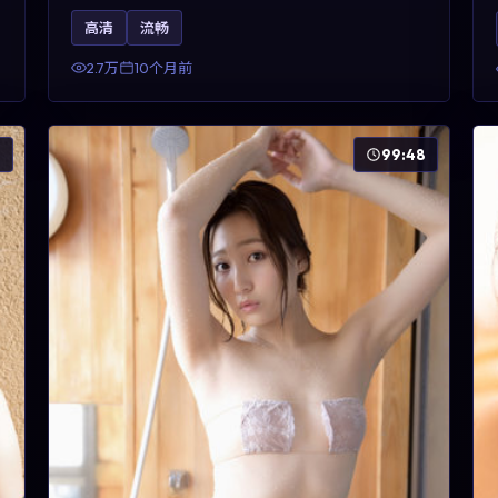
昊然、河正宇与王景春的对手戏可圈可点。剧情层
高清
流畅
面以多线叙事拼贴都市边缘人的选择与救赎，对关
注导演风格与演员阵容的观众具有检索与收藏价
2.7万
10个月前
值。
6
99:48