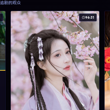
追剧的观众
6
96:31