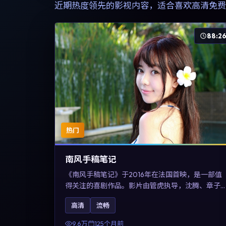
近期热度领先的影视内容，适合喜欢高清免费
88:2
热门
南风手稿笔记
《南风手稿笔记》于2016年在法国首映，是一部值
得关注的喜剧作品。影片由管虎执导，沈腾、章子
怡与张震领衔出演。剧情通过回忆与现实交错呈现
高清
流畅
记忆的可塑性，整体完成度高，适合希望了解法国
喜剧类型创作的观众在线观看。
9.6万
125个月前