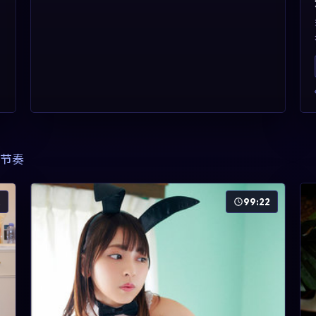
节奏
2
99:22