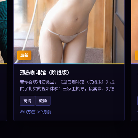
最新
孤岛咖啡馆（院线版）
若你喜欢科幻类型，《孤岛咖啡馆（院线版）》提
供了扎实的视听体验：王家卫执导，段奕宏、刘德
华与任素汐共同演绎。影片2025年于中国台湾上
高清
流畅
映，内容用冷峻镜头语言观察城市夜间的孤独，关
键词包含高清流畅、人物关系与情节反转，适合检
1.1万
18个月前
索「2025科幻」「中国台湾电影」的用户。