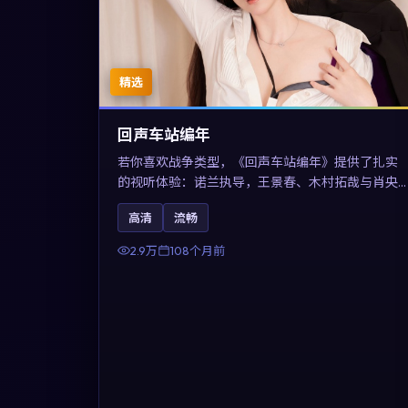
精选
回声车站编年
若你喜欢战争类型，《回声车站编年》提供了扎实
的视听体验：诺兰执导，王景春、木村拓哉与肖央
共同演绎。影片2017年于澳大利亚上映，内容用喜
高清
流畅
剧外壳包裹对现实规则的温和反讽，关键词包含高
清流畅、人物关系与情节反转，适合检索「2017战
2.9万
108个月前
争」「澳大利亚电影」的用户。