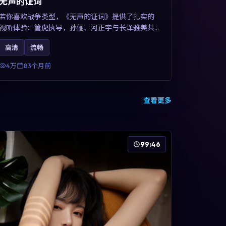
无声的证词
若你喜欢战争类型，《无声的证词》提供了扎实的
视听体验：管虎执导，孙俪、河正宇与长泽雅美共
同演绎。影片2019年于澳大利亚上映，内容在罪案
高清
流畅
类型框架内探讨制度与个体关系，关键词包含高清
流畅、人物关系与情节反转，适合检索「2019战
4万
83个月前
争」「澳大利亚电影」的用户。
查看更多
99:46